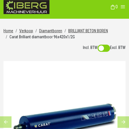
0
winkelwag
Me
Home
Verkoop
Diamantboren
BRILLIANT BETON BOREN
Carat Brilliant diamantboor 96x420x1/2G
Incl. BTW
Excl. BTW
Previous
Ne