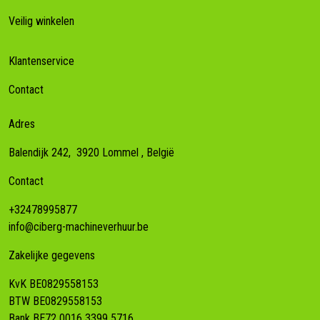
Veilig winkelen
Klantenservice
Contact
Adres
Balendijk 242,
3920
Lommel
, België
Contact
+32478995877
info@ciberg-machineverhuur.be
Zakelijke gegevens
KvK BE0829558153
BTW BE0829558153
Bank BE72 0016 3399 5716