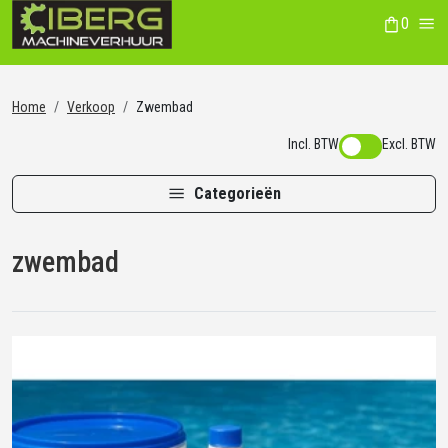
0
winkelwag
Me
Home
Verkoop
Zwembad
Incl. BTW
Excl. BTW
Categorieën
zwembad