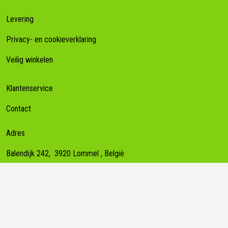
Levering
Privacy- en cookieverklaring
Veilig winkelen
Klantenservice
Contact
Adres
Balendijk 242,
3920
Lommel
, België
Contact
+32478995877
info@ciberg-machineverhuur.be
Zakelijke gegevens