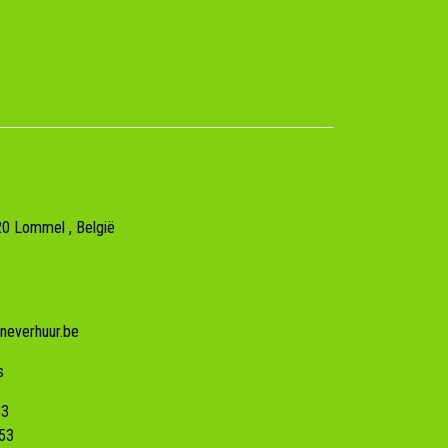
20
Lommel
, België
neverhuur.be
s
53
53