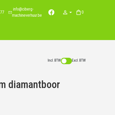
info@ciberg-
77
0
facebook
winkelwagen
machineverhuur.be
Incl. BTW
Excl. BTW
um diamantboor
G