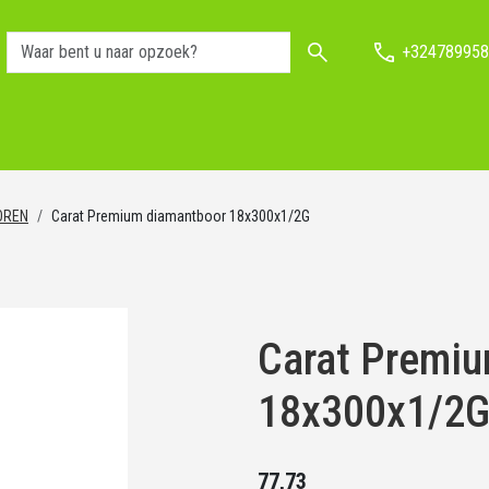
+324789958
OREN
Carat Premium diamantboor 18x300x1/2G
Carat Premi
18x300x1/2
77,73