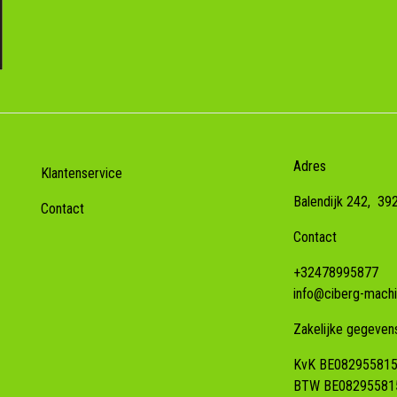
Adres
Klantenservice
Balendijk 242,
39
Contact
Contact
+32478995877
info@ciberg-machi
Zakelijke gegeven
KvK BE08295581
BTW BE08295581