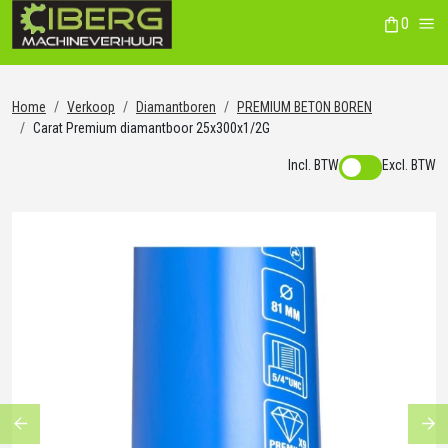
0
winkelwag
Me
Home
Verkoop
Diamantboren
PREMIUM BETON BOREN
Carat Premium diamantboor 25x300x1/2G
Incl. BTW
Excl. BTW
Previous
Ne