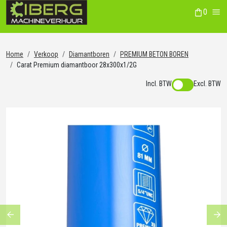
0
winkelwag
Me
Home
Verkoop
Diamantboren
PREMIUM BETON BOREN
Carat Premium diamantboor 28x300x1/2G
Incl. BTW
Excl. BTW
Previous
Ne