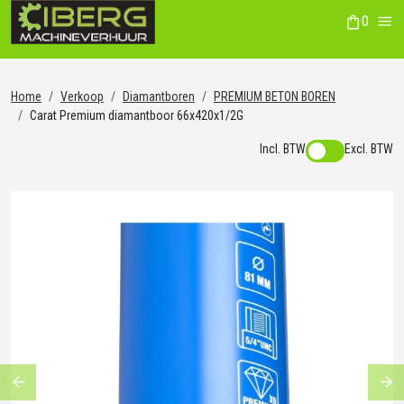
0
winkelwag
Me
Home
Verkoop
Diamantboren
PREMIUM BETON BOREN
Carat Premium diamantboor 66x420x1/2G
Incl. BTW
Excl. BTW
Previous
Ne