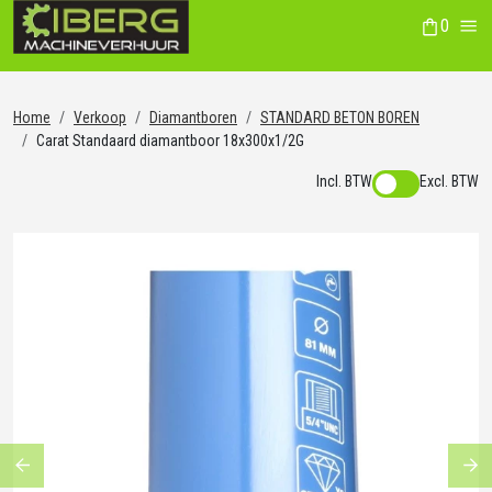
0
winkelwag
Me
Home
Verkoop
Diamantboren
STANDARD BETON BOREN
Carat Standaard diamantboor 18x300x1/2G
Incl. BTW
Excl. BTW
Previous
Ne