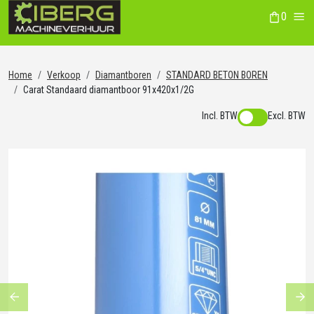
0
winkelwag
Me
Home
Verkoop
Diamantboren
STANDARD BETON BOREN
Carat Standaard diamantboor 91x420x1/2G
Incl. BTW
Excl. BTW
Previous
Ne