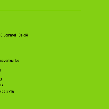
20
Lommel
, België
neverhuur.be
s
53
53
399 5716