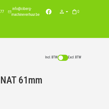
info@ciberg-
77
0
facebook
winkelwagen
machineverhuur.be
Incl. BTW
Excl. BTW
r NAT 61mm