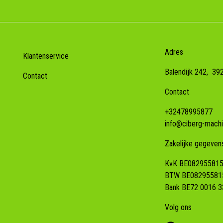
Adres
Klantenservice
Balendijk 242,
39
Contact
Contact
+32478995877
info@ciberg-machi
Zakelijke gegeven
KvK BE08295581
BTW BE08295581
Bank BE72 0016 3
Volg ons