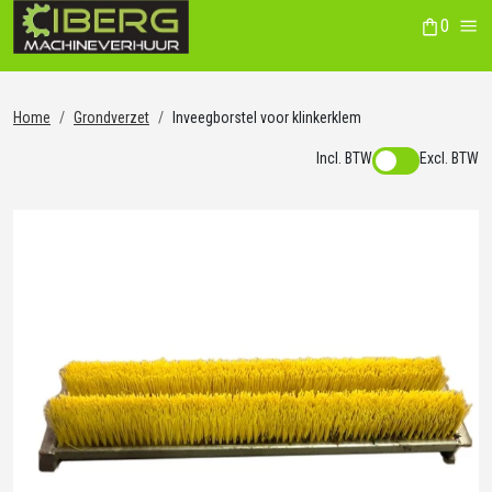
0
winkelwag
Me
Home
Grondverzet
Inveegborstel voor klinkerklem
Incl. BTW
Excl. BTW