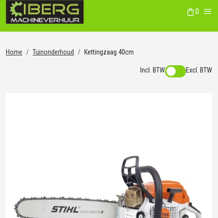
0
winkelwag
Me
Home
Tuinonderhoud
Kettingzaag 40cm
Incl. BTW
Excl. BTW