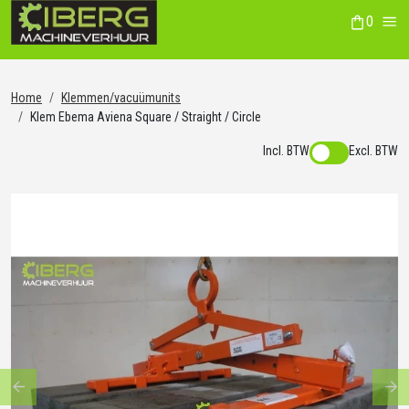
0
winkelwag
Me
Home
Klemmen/vacuümunits
Klem Ebema Aviena Square / Straight / Circle
Incl. BTW
Excl. BTW
Previous
Ne