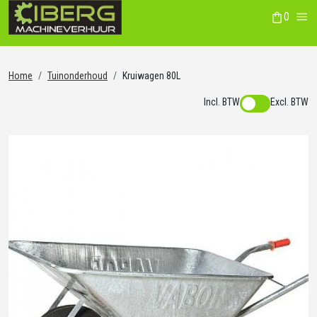
0
winkelwag
Me
Home
Tuinonderhoud
Kruiwagen 80L
Incl. BTW
Excl. BTW