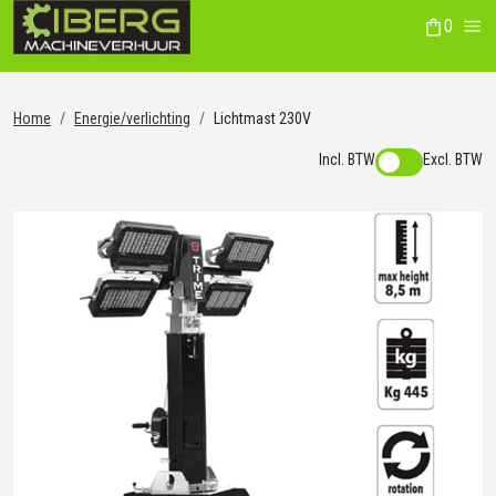
0
winkelwag
Me
Home
Energie/verlichting
Lichtmast 230V
Incl. BTW
Excl. BTW