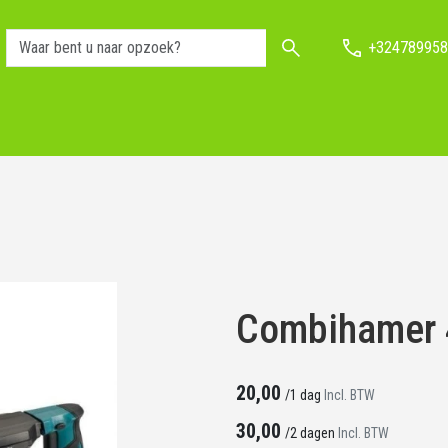
+324789958
Combihamer
20,00
/
1 dag
Incl. BTW
30,00
/
2 dagen
Incl. BTW