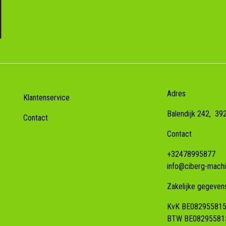
Adres
Klantenservice
Balendijk 242,
39
Contact
Contact
+32478995877
info@ciberg-machi
Zakelijke gegeven
KvK BE08295581
BTW BE08295581