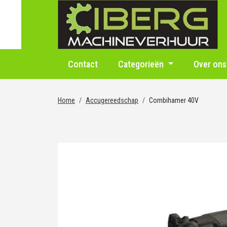
Contact
Categorieën
Over ons
Home
Accugereedschap
Combihamer 40V