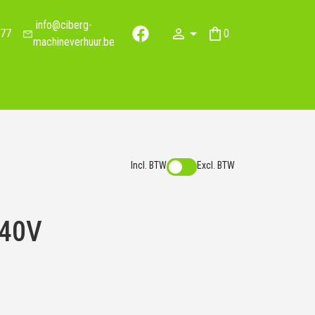
info@ciberg-
77
0
facebook
winkelwagen
machineverhuur.be
Incl. BTW
Excl. BTW
 40V