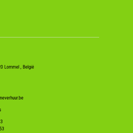
20
Lommel
, België
neverhuur.be
s
53
53