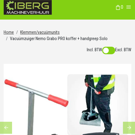
0
winkelwag
Me
Home
Klemmen/vacuümunits
Vacuümzuiger Nemo Grabo PRO koffer + handgreep Solo
Incl. BTW
Excl. BTW
Previous
Ne