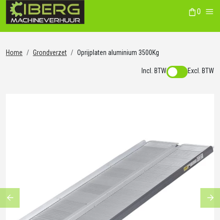
0
winkelwag
Me
Home
Grondverzet
Oprijplaten aluminium 3500Kg
Incl. BTW
Excl. BTW
Previous
Ne