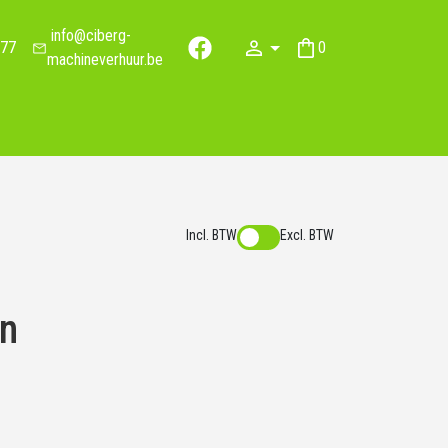
info@ciberg-
77
0
facebook
winkelwagen
machineverhuur.be
Incl. BTW
Excl. BTW
on