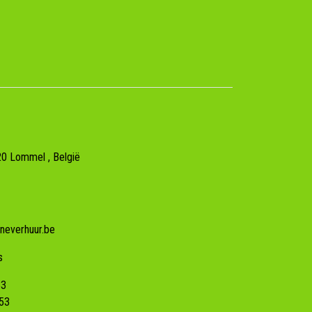
20
Lommel
, België
neverhuur.be
s
53
53