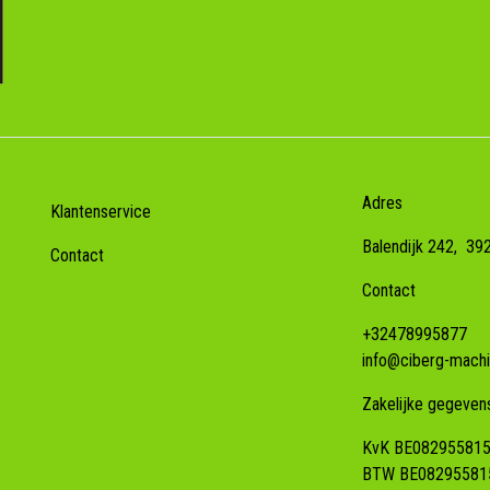
Adres
Klantenservice
Balendijk 242,
39
Contact
Contact
+32478995877
info@ciberg-machi
Zakelijke gegeven
KvK BE08295581
BTW BE08295581