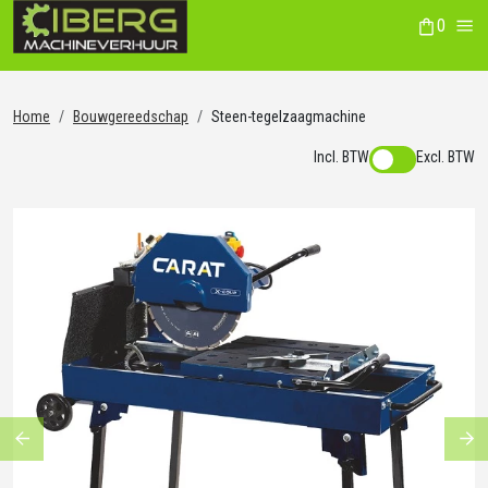
0
winkelwag
Me
Home
Bouwgereedschap
Steen-tegelzaagmachine
Incl. BTW
Excl. BTW
Previous
Ne