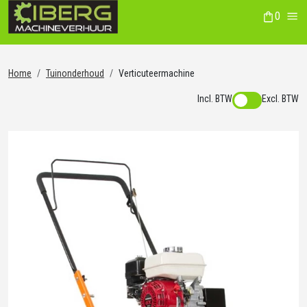
0
winkelwag
Me
Home
Tuinonderhoud
Verticuteermachine
Incl. BTW
Excl. BTW